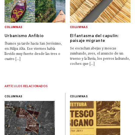
COLUMNAS
COLUMNAS
Urbanismo Anfibio
El fantasma del capulín:
paisaje migrante
Íbamos ya tarde hacia San Jerónimo,
Se escuchan abejas y moscas
en Milpa Alta. Ese viernes había
zumbando, aves, el anuncio de un
llovido muy fuerte desde las tres o
trueno y la lluvia, los perros ladrando,
cuatro [...]
coches que [...]
ARTÍCULOS RELACIONADOS
COLUMNAS
COLUMNAS