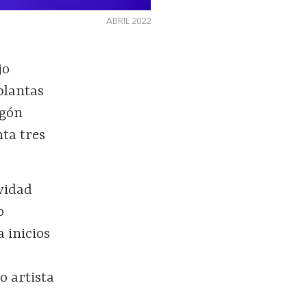
ABRIL 2022
jo
plantas
egón
nta tres
ividad
o
 inicios
o artista