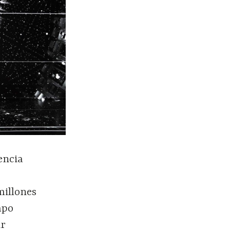
encia
millones
mpo
ir