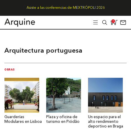
Asiste a las conferencias de MEXTRÓPOLI 2026
0
Arquitectura portuguesa
OBRAS
Guarderías
Plaza y oficina de
Un espacio para el
Modulares en Lisboa
turismo en Piódão
alto rendimiento
deportivo en Braga