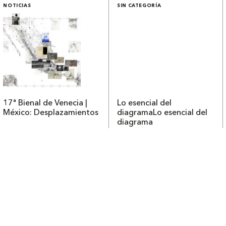
NOTICIAS
SIN CATEGORÍA
17ª Bienal de Venecia |
Lo esencial del
México: Desplazamientos
diagrama
Lo esencial del
diagrama
Contacto
Tienda
Newsletter
Política de devoluciones
Contacto
Envía tu obra