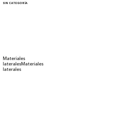
SIN CATEGORÍA
Materiales
laterales
Materiales
laterales
Legales
Copyright
Términos y condiciones
Política de privacidad