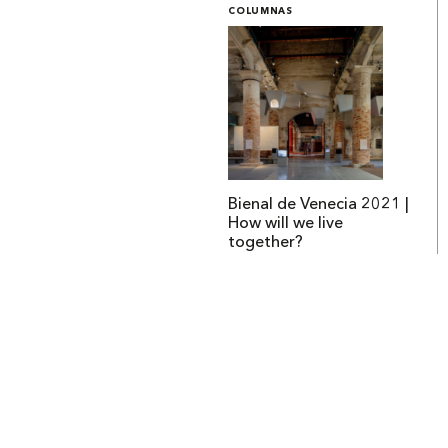
COLUMNAS
Bienal de Venecia 2021 |
How will we live
together?
Institucional
Acerca de Arquine
La Hora Arquine
MEXTRÓPOLI