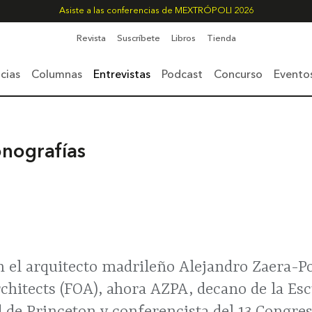
Asiste a las conferencias de MEXTRÓPOLI 2026
Revista
Suscríbete
Libros
Tienda
cias
Columnas
Entrevistas
Podcast
Concurso
Evento
onografías
 el arquitecto madrileño Alejandro Zaera-Po
rchitects (FOA), ahora AZPA, decano de la Es
d de Princeton y conferencista del 13 Congre