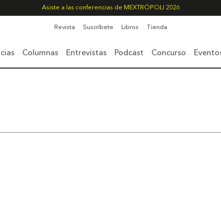
Asiste a las conferencias de MEXTRÓPOLI 2026
Revista
Suscríbete
Libros
Tienda
cias
Columnas
Entrevistas
Podcast
Concurso
Evento