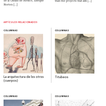
de la Ciudad de México, Enrique
than the projects that aim [...]
Norten [...]
ARTÍCULOS RELACIONADOS
COLUMNAS
COLUMNAS
La arquitectura de lxs otrxs
Titubeos
(cuerpos)
COLUMNAS
COLUMNAS