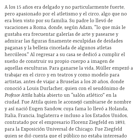
A los 15 años era delgado y no particularmente fuerte,
pero apasionado por el atletismo y el circo, algo que no
era bien visto por su familia. Su padre lo llevó de
vacaciones a Roma, donde, según Adam, “lo que más le
gustaba era frecuentar galerías de arte y pasearse y
admirar las figuras finamente esculpidas de deidades
paganas y la belleza cincelada de algunos atletas
hercúleos.” Al regresar a su casa se dedicó a cumplir el
sueño de construir su propio cuerpo a imagen de
aquellas esculturas. Para ganarse la vida, Müller empezó a
trabajar en el circo y en teatros y como modelo para
artistas, antes de viajar a Bruselas a los 20 años, donde
conoció a Louis Durlacher, quien con el seudónimo de
Profesor Attila
había abierto un “salón atlético” en la
ciudad. Fue Attila quien le aconsejó cambiarse de nombre
y así nació Eugen Sandow, cuya fama lo llevó a Holanda,
Italia, Francia, Inglaterra e incluso a los Estados Unidos,
contratado por el empresario Florenz Ziegfeld en 1893,
para la Exposición Universal de Chicago. Fue Ziegfeld
quien se dió cuenta que el público no estaba interesado