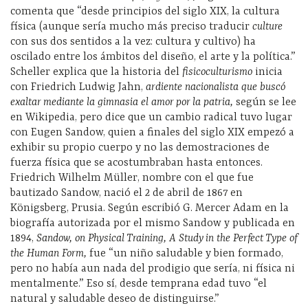
comenta que “desde principios del siglo XIX, la cultura
física (aunque sería mucho más preciso traducir
culture
con sus dos sentidos a la vez: cultura y cultivo) ha
oscilado entre los ámbitos del diseño, el arte y la política.”
Scheller explica que la historia del
fisicoculturismo
inicia
con Friedrich Ludwig Jahn,
ardiente nacionalista que buscó
exaltar mediante la gimnasia el amor por la patria,
según se lee
en Wikipedia, pero dice que un cambio radical tuvo lugar
con Eugen Sandow, quien a finales del siglo XIX empezó a
exhibir su propio cuerpo y no las demostraciones de
fuerza física que se acostumbraban hasta entonces.
Friedrich Wilhelm Müller, nombre con el que fue
bautizado Sandow, nació el 2 de abril de 1867 en
Königsberg, Prusia. Según escribió G. Mercer Adam en la
biografía autorizada por el mismo Sandow y publicada en
1894,
Sandow, on Physical Training, A Study in the Perfect Type of
the Human Form,
fue “un niño saludable y bien formado,
pero no había aun nada del prodigio que sería, ni física ni
mentalmente.” Eso sí, desde temprana edad tuvo “el
natural y saludable deseo de distinguirse.”