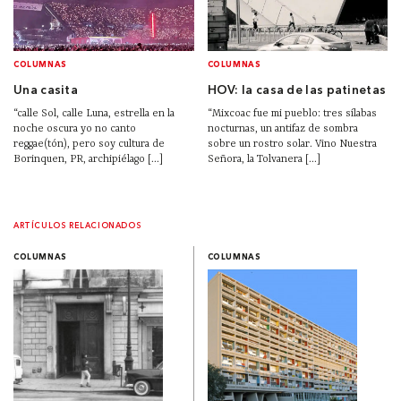
COLUMNAS
COLUMNAS
Una casita
HOV: la casa de las patinetas
“calle Sol, calle Luna, estrella en la
“Mixcoac fue mi pueblo: tres sílabas
noche oscura yo no canto
nocturnas, un antifaz de sombra
reggae(tón), pero soy cultura de
sobre un rostro solar. Vino Nuestra
Borinquen, PR, archipiélago [...]
Señora, la Tolvanera [...]
ARTÍCULOS RELACIONADOS
COLUMNAS
COLUMNAS