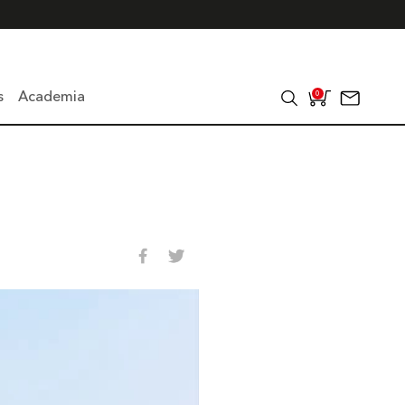
s
Academia
0