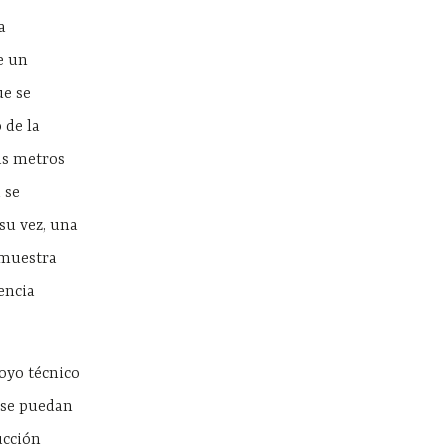
a
e un
ue se
 de la
ás metros
 se
su vez, una
 muestra
encia
poyo técnico
s se puedan
ucción