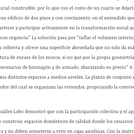
ial construible, por lo que con el costo de un cuarto se dejarí
un edificio de dos pisos y con crecimiento, en el entendido qu
eterse y participar activamente en la transformación social q
con urgencia.” La solución pasa por “inflar el volumen interno
a cubierta y ofrece una superficie abovedada que no solo da m
tura de enrase de los muros, si no que por la propia geometría
necesarias de hormigón y de armado, abaratando su precio.” A 
rma distintos espacios a medios niveles. La planta de conjunto
dor del cual se organizan las viviendas, propiciando la conviv
zález Lobo demostró que con la participación colectiva y el a
ble construir espacios domésticos de calidad donde los usuario
ra y no deben someterse a vivir en cajas anodinas. Con la instr