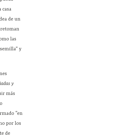
a casa
idea de un
s retoman
como las
semilla” y
ones
iadas y
uir más
so
 armado “en
omo por los
te de