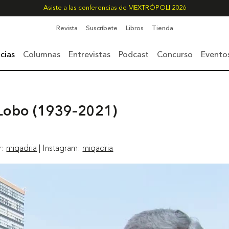
Asiste a las conferencias de MEXTRÓPOLI 2026
Revista
Suscríbete
Libros
Tienda
cias
Columnas
Entrevistas
Podcast
Concurso
Evento
 Lobo (1939–2021)
r:
miqadria
| Instagram:
miqadria