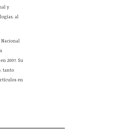
mal y
ogías, al
d Nacional
un
en 2007. Su
o, tanto
rtículos en