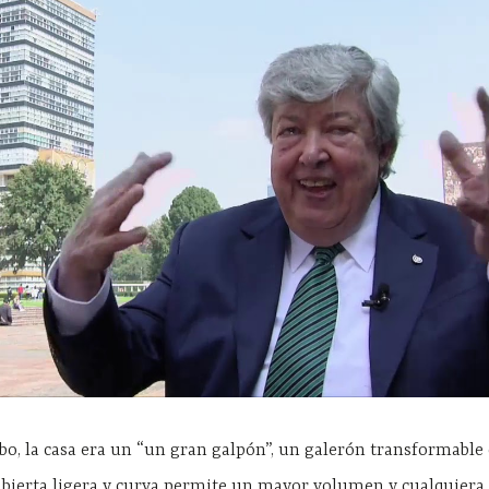
bo, la casa era un “un gran galpón”, un galerón transformable
cubierta ligera y curva permite un mayor volumen y cualquiera