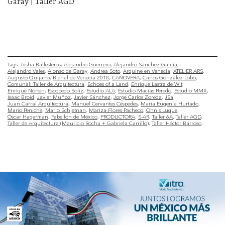
Garay | Taller AGD
Tags:
Aisha Ballesteros
Alejandro Guerrero
Alejandro Sánchez García
Alejandro Vales
Alonso de Garay
Andrea Soto
Arquine en Venecia
ATELIER ARS
Augusto Quijano
Bienal de Venecia 2018
CANOVERA
Carlos González Lobo
Comunal: Taller de Arquitectura
Echoes of a Land
Enrique Lastra de Wit
Enrique Norten
Escobedo Soliz
Estudio ALA
Estudio Macías Peredo
Estudio MMX
Isaac Broid
Javier Muñoz
Javier Sánchez
Jorge Carlos Zoreda
JSa
Juan Carral Arquitectura
Manuel Cervantes Céspedes
María Eugenia Hurtado
Mario Peniche
Mario Schjetnan
Mariza Flores Pacheco
Onnis Luque
Óscar Hagerman
Pabellón de México
PRODUCTORA
S-AR
Taller 6A
Taller AGD
Taller de Arquitectura (Mauricio Rocha + Gabriela Carrillo)
Taller Héctor Barroso