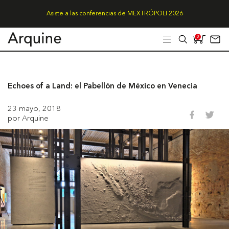
Asiste a las conferencias de MEXTRÓPOLI 2026
0
Echoes of a Land: el Pabellón de México en Venecia
23 mayo, 2018
por Arquine