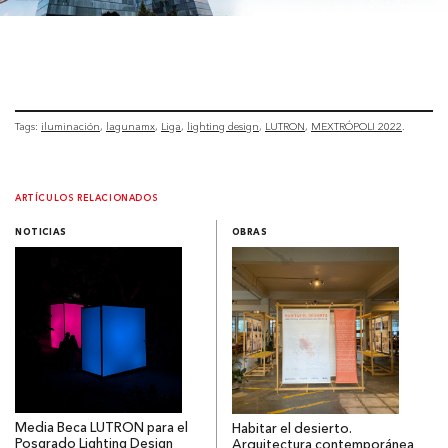
Tags:
iluminación
lagunamx
Liga
lighting design
LUTRON
MEXTRÓPOLI 2022
ARTÍCULOS RELACIONADOS
NOTICIAS
OBRAS
Media Beca LUTRON para el
Habitar el desierto.
Posgrado Lighting Design
Arquitectura contemporánea