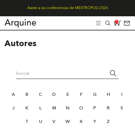
Asiste a las conferencias de MEXTRÓPOLI 2026
0
Autores
A
B
C
D
E
F
G
H
I
J
K
L
M
N
O
P
R
S
T
U
V
W
X
Y
Z