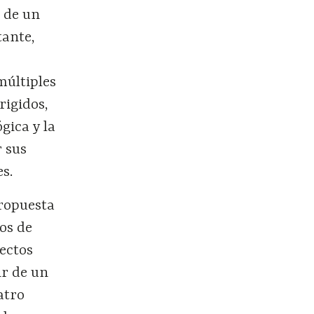
a de un
tante,
múltiples
rigidos,
gica y la
r sus
es.
propuesta
os de
ectos
ir de un
atro