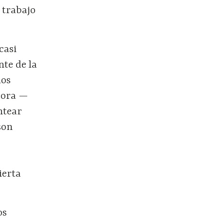
 trabajo
casi
te de la
los
adora —
ntear
son
s
ierta
os