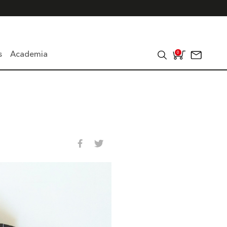
s
Academia
0