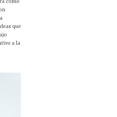
obra como
son
la
ideas que
ajo
tivo a la