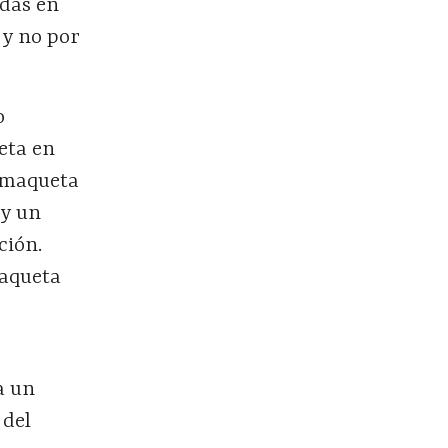
adas en
 y no por
o
ueta en
a maqueta
 y un
ción.
maqueta
a un
 del