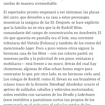
unidas de manera irremediable.
El espectador pronto empezará a ver síntomas: las placas
del carro, que devuelve a su casa a estos personajes,
muestran la insignia de las SS. Después, se hace explícito
que la familia no es otra que la de Rudolf Höss,
comandante del campo de concentración en Auschwitz. El
río que aparecía en pantalla era el Soła, una corriente
tributaria del Vístula (Polonia) y también de los restos del
mencionado
Lager
. Poco a poco vemos otros signos: la
hermosa casa de los Höss —con sus colores pastel, su
inmenso jardín y la pulcritud de sus pisos, ventanas y
mobiliario— está frente a un muro, detrás del cual hay
chimeneas; algunas de ellas echan humo negro para
contrastar lo que, por otro lado, es un hermoso cielo azul.
Los colegas de Rudolf, como él, llevan en sus brazaletes el
cráneo tosco de la división
TotenKopf.
Alrededor ocurre el
ajetreo de soldados, caballos y vehículos motorizados;
niñes vestides con variantes de los
Dirndls
y
Lederhosen
(esos vestiditos y pantalones cortos tan propios de los