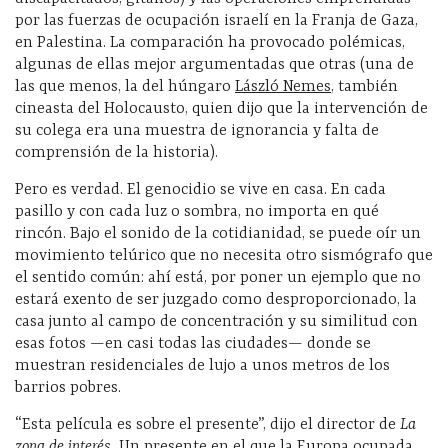
por las fuerzas de ocupación israelí en la Franja de Gaza,
en Palestina. La comparación ha provocado polémicas,
algunas de ellas mejor argumentadas que otras (una de
las que menos, la del húngaro
László Nemes
, también
cineasta del Holocausto, quien dijo que la intervención de
su colega era una muestra de ignorancia y falta de
comprensión de la historia).
Pero es verdad. El genocidio se vive en casa. En cada
pasillo y con cada luz o sombra, no importa en qué
rincón. Bajo el sonido de la cotidianidad, se puede oír un
movimiento telúrico que no necesita otro sismógrafo que
el sentido común: ahí está, por poner un ejemplo que no
estará exento de ser juzgado como desproporcionado, la
casa junto al campo de concentración y su similitud con
esas fotos —en casi todas las ciudades— donde se
muestran residenciales de lujo a unos metros de los
barrios pobres.
“Esta película es sobre el presente”, dijo el director de
La
zona de interés.
Un presente en el que la Europa ocupada