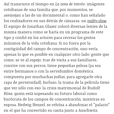
Así transcurre el tiempo en
La zona de interés:
imágenes
cotidianas de una familia que, por momentos, se
asemejan a las de un documental o, como han señalado
los realizadores en sus detrás de cámaras, un
reality show
.
El equipo de Jonathan Glazer colocó diversas lentes de la
misma manera como se haría en un programa de este
tipo y confió en los actores para recrear los gestos
mínimos de la vida cotidiana. Si no fuera por la
contigüidad del campo de concentración, uno vería
apenas lo que es posible en cualquier otro lado: gente que
come, se ve al espejo, trae de visita a sus familiares,
convive con sus perros, tiene pequeñas peleas (ya sea
entre hermanos o con la servidumbre doméstica,
compuesta por muchachas judías, para agregarle otra
capa de perversidad). Incluso, la trama de la película tiene
que ver sólo con eso: la crisis matrimonial de Rudolf
Höss, quien está sopesando su futuro laboral como
burócrata de los campos de concentración, mientras su
esposa, Hedwig Hensel, se rehúsa a abandonar el “palacio”
en el que ha convertido su casita junto a Auschwitz.