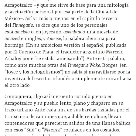
Azcapotzalco –y que me sirve de base para una mitología
y fascinación personal por esa parte de la Ciudad de
México–. Así va más o menos: en el capítulo tercero
del
Finnegan’s,
se dice que uno de los personajes
está
ameisig
o, en joyceano,
asombrado
: una mezcla de
amazed
en inglés, y
Ameise
, la palabra alemana para
hormiga. (En su ambiciosa versión al español, publicada
por El Cuenco de Plata, el traductor argentino Marcelo
Zabaloy pone “se estaba ameisando”). Ante esta palabra,
como ante muchas otras del
Finnegan’s Wake
, Borges
(en
“Joyce y los nelogolismos”) no sabía si maravillarse por la
inventiva del escritor irlandés o simplemente mirar hacia
el otro lado.
Comoquiera, algo así me siento cuando pienso en
Azcapotzalco y su pueblo lento, plano y chaparro en su
trazo urbano. Ante cada una de sus bardas tiznadas por el
transcurso de camiones que, a doble remolque, llevan
contenedores que parecieran salidos de una Hansa báltica
con esos “Süd” o “Maersk” rotulados en los costados.