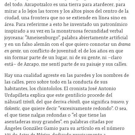
del todo. Azcapotzalco es una tierra para atardecer, para
mirar a lo lejos las torres y los altos pisos del centro de la
ciudad, una frontera que no se extiende en línea sino en
área. Para referirme a esto he inventado un patronímico
inspirado a su vez en la monstruosa fecundidad verbal
joyceana: “Ameisenburgo”, palabra abiertamente artificial
y en un falso alemán con el que quiero connotar un
drama
en gente
, un conflicto de juventud: el de los años en que
sin formar parte de un lugar, ni de su gente, ni –claro
está– de Azcapo, me sentí parte de su paisaje y sus calles.
Hay una cualidad agreste en las paredes y los nombres de
las calles, pero sobre todo en la conducta de sus
habitantes, los chintololos. El cronista José Antonio
Urdapilleta explica que este gentilicio procede del
náhuatl
tzintli
, del que deriva
chintli
, que significa
trasero
, y
tlolontic
, que quiere decir “excesivamente redondo”. O sea,
el que tiene nalgas redondas o “el que tiene las
asentaderas muy grandes”, en palabras citadas por
Ángeles González Gamio para su artículo en el número