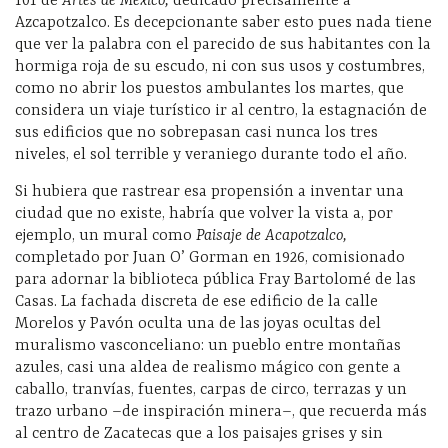
101 de
Artes de México,
dedicado precisamente a
Azcapotzalco. Es decepcionante saber esto pues nada tiene
que ver la palabra con el parecido de sus habitantes con la
hormiga roja de su escudo, ni con sus usos y costumbres,
como no abrir los puestos ambulantes los martes, que
considera un viaje turístico ir al centro, la estagnación de
sus edificios que no sobrepasan casi nunca los tres
niveles, el sol terrible y veraniego durante todo el año.
Si hubiera que rastrear esa propensión a inventar una
ciudad que no existe, habría que volver la vista a, por
ejemplo, un mural como
Paisaje de Acapotzalco,
completado por Juan O’ Gorman en 1926, comisionado
para adornar la biblioteca pública Fray Bartolomé de las
Casas. La fachada discreta de ese edificio de la calle
Morelos y Pavón oculta una de las joyas ocultas del
muralismo vasconceliano: un pueblo entre montañas
azules, casi una aldea de realismo mágico con gente a
caballo, tranvías, fuentes, carpas de circo, terrazas y un
trazo urbano –de inspiración minera–, que recuerda más
al centro de Zacatecas que a los paisajes grises y sin