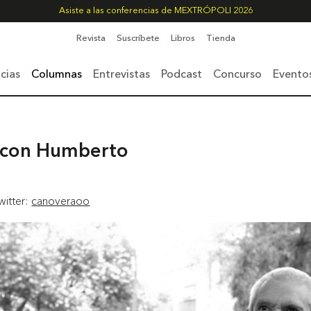
Asiste a las conferencias de MEXTRÓPOLI 2026
Revista
Suscríbete
Libros
Tienda
cias
Columnas
Entrevistas
Podcast
Concurso
Evento
s con Humberto
witter:
canoveraoo