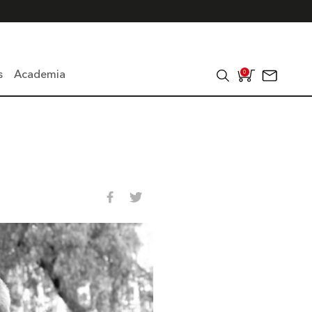
s
Academia
0