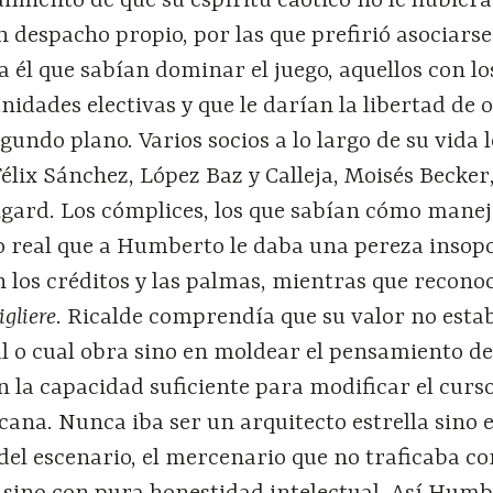
miento de que su espíritu caótico no le hubiera
 despacho propio, por las que prefirió asociars
a él que sabían dominar el juego, aquellos con lo
inidades electivas y que le darían la libertad de 
gundo plano. Varios socios a lo largo de su vida 
élix Sánchez, López Baz y Calleja, Moisés Becker
ngard. Los cómplices, los que sabían cómo manej
o real que a Humberto le daba una pereza insopo
an los créditos y las palmas, mientras que recono
igliere
. Ricalde comprendía que su valor no estab
al o cual obra sino en moldear el pensamiento d
n la capacidad suficiente para modificar el curso
ana. Nunca iba ser un arquitecto estrella sino e
del escenario, el mercenario que no traficaba c