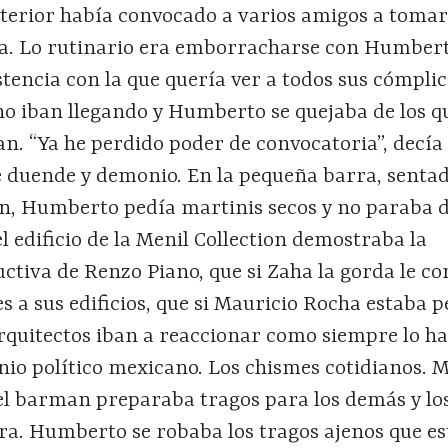
anterior había convocado a varios amigos a toma
ina. Lo rutinario era emborracharse con Humbert
istencia con la que quería ver a todos sus cómpli
no iban llegando y Humberto se quejaba de los q
an. “Ya he perdido poder de convocatoria”, decía
e duende y demonio. En la pequeña barra, senta
n, Humberto pedía martinis secos y no paraba 
el edificio de la Menil Collection demostraba la
ctiva de Renzo Piano, que si Zaha la gorda le c
 a sus edificios, que si Mauricio Rocha estaba 
s arquitectos iban a reaccionar como siempre lo h
nio político mexicano. Los chismes cotidianos. 
 el barman preparaba tragos para los demás y lo
rra. Humberto se robaba los tragos ajenos que e