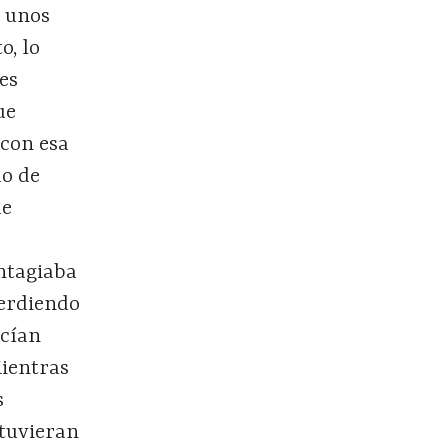
r unos
o, lo
ces
ue
 con esa
do de
de
ontagiaba
perdiendo
acían
Mientras
s
stuvieran