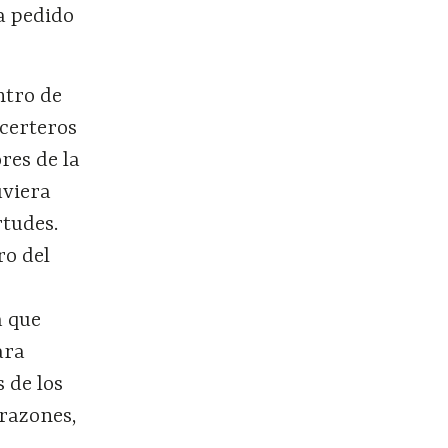
a pedido
ntro de
 certeros
res de la
uviera
rtudes.
ro del
a que
ara
 de los
 razones,