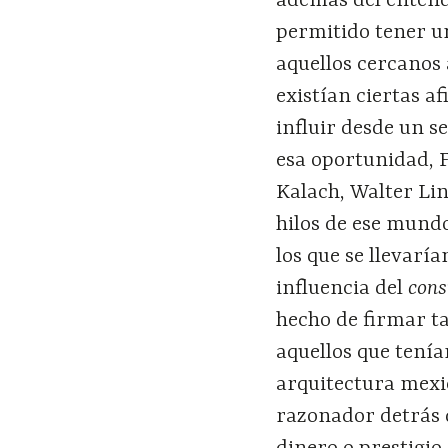
además del entendi
permitido tener un
aquellos cercanos 
existían ciertas af
influir desde un se
esa oportunidad, F
Kalach, Walter Li
hilos de ese mund
los que se llevarí
influencia del
cons
hecho de firmar t
aquellos que tenía
arquitectura mexic
razonador detrás 