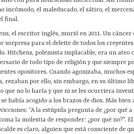
, sino con pura honestidad intelectual. Así Hum
ho incómodo, el maleducado, el sátiro, el mercen
l final.
ns, el escritor inglés, murió en 2011. Un cáncer 
r sorpresa para el deleite de todos los creyentes 
o. Hitchens, polemista implacable, era un ateo 
ersario de todo tipo de religión y que siempre p
rvientes opositores. Cuando agonizaba, muchos e
a, rezaban por ello, sin embargo, en su último li
ro que no lo haría y que ni se les ocurriera inven
as se había acogido a los brazos de dios. Más bien
vicciones: “A la estúpida pregunta de ¿por qué a
oma la molestia de responder: ¿por qué no?”. El
calde es claro, alguien que está consciente de qu