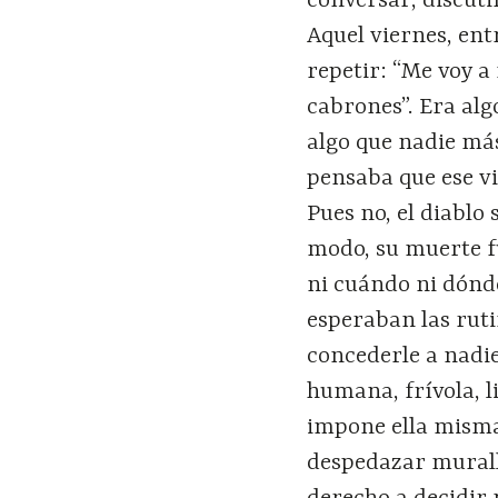
conversar, discuti
Aquel viernes, en
repetir: “Me voy a
cabrones”. Era alg
algo que nadie más
pensaba que ese vi
Pues no, el diablo
modo, su muerte fu
ni cuándo ni dónde
esperaban las rut
concederle a nadie
humana, frívola, li
impone ella misma
despedazar muralla