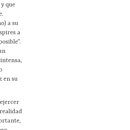
 y que
e.
o) a su
spires a
posible”.
un
 intensa,
o
z en su
 ejercer
 realidad
ortante,