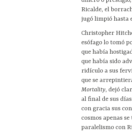
dinero o prestigio
Ricalde, el borrac
jugó limpió hasta e
Christopher Hitche
esófago lo tomó po
que había hostigad
que había sido adv
ridículo a sus fe
que se arrepintier
Mortality
, dejó cla
al final de sus dí
con gracia sus con
cosmos apenas se t
paralelismo con Ri