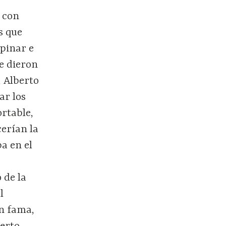
e con
s que
opinar e
le dieron
, Alberto
ar los
rtable,
cerían la
a en el
e
 de la
l
on fama,