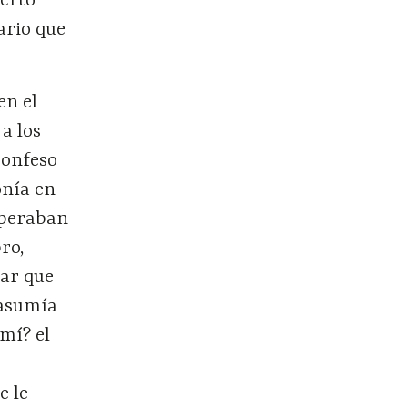
berto
ario que
en el
a los
confeso
onía en
speraban
bro,
tar que
 asumía
 mí? el
e le