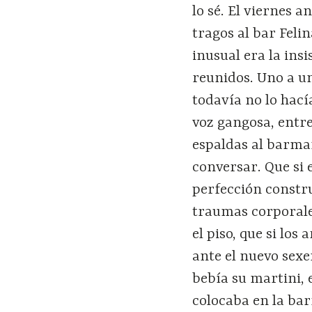
lo sé. El viernes 
tragos al bar Fel
inusual era la ins
reunidos. Uno a u
todavía no lo hací
voz gangosa, entr
espaldas al barma
conversar. Que si 
perfección constru
traumas corporales
el piso, que si lo
ante el nuevo sexe
bebía su martini,
colocaba en la ba