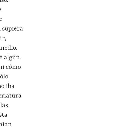
nso.
e
e
i supiera
ir,
 medio.
De algún
 ni cómo
sólo
no iba
criatura
 las
sta
enían