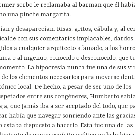
primer sorbo le reclamaba al barman que él habí
 no una pinche margarita.
an y desaparecían. Risas, gritos, cábula y, al ce
Ricalde con sus comentarios implacables, dardos
gidos a cualquier arquitecto afamado, a los horro
ica o al ingenuo, conocido o desconocido, que t
 momento. La hipocresía nunca fue una de sus vi
o de los elementos necesarios para moverse dent
ónico local. De hecho, a pesar de ser uno de los
espetados entre sus congéneres, Humberto sabí
ja, que jamás iba a ser aceptado del todo, que p
car había que navegar sonriendo ante las gracias
 estaba dispuesto a hacerlo. Esta fue una de las