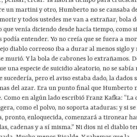
r, pensar, crear. Ya habría tiempo para el desca
tre un martini y otro, Humberto no se cansaba d
 morir y todos ustedes me van a extrañar, bola d
o que venía diciendo desde hacía tiempo, como s
 podía entender. Yo no creía que se fuera a mor
ejo diablo correoso iba a durar al menos siglo y
 se murió. Y la bola de cabrones lo extrañamos. 
e una especie de suicidio aleatorio, no se sabía
 sucedería, pero el aviso estaba dado, la dados 
inas del azar. Era un punto final que Humberto 
. Como en algún lado escribió Franz Kafka: “La 
gera, como el polvo, no soporta ataduras; y si se
, pronto, enloquecida, comenzará a tironear ha
s, cadenas y a sí misma.” Ni dios ni el diablo t