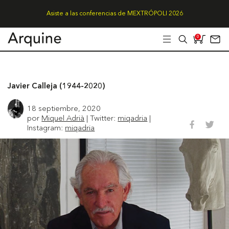
Asiste a las conferencias de MEXTRÓPOLI 2026
0
Javier Calleja (1944-2020)
18 septiembre, 2020
por
Miquel Adrià
| Twitter:
miqadria
|
Instagram:
miqadria