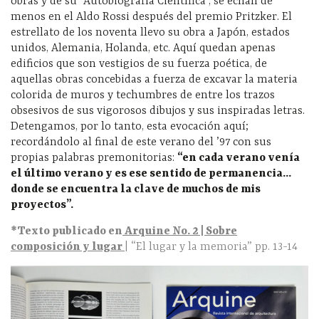
obras y de su “Autobiografía Científica”, se echan de
menos en el Aldo Rossi después del premio Pritzker. El
estrellato de los noventa llevo su obra a Japón, estados
unidos, Alemania, Holanda, etc. Aquí quedan apenas
edificios que son vestigios de su fuerza poética, de
aquellas obras concebidas a fuerza de excavar la materia
colorida de muros y techumbres de entre los trazos
obsesivos de sus vigorosos dibujos y sus inspiradas letras.
Detengamos, por lo tanto, esta evocación aquí;
recordándolo al final de este verano del ’97 con sus
propias palabras premonitorias:
“en cada verano venía
el último verano y es ese sentido de permanencia…
donde se encuentra la clave de muchos de mis
proyectos”.
*Texto publicado en
Arquine No. 2
| Sobre
composición y lugar
| “El lugar y la memoria” pp. 13-14