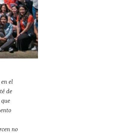
 en el
té de
 que
iento
ercen no