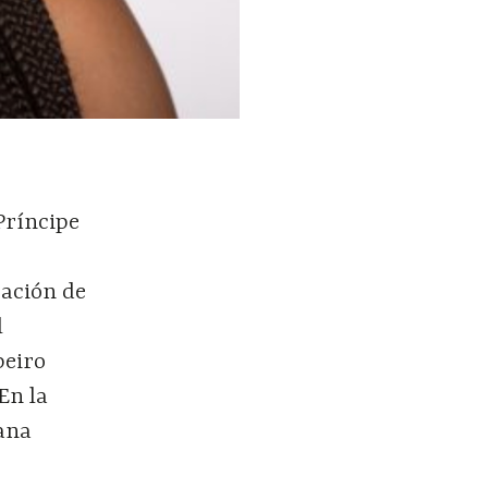
Príncipe
zación de
l
beiro
En la
iana