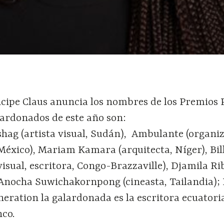
cipe Claus anuncia los nombres de los Premios 
lardonados de este año son:
hag (artista visual, Sudán), Ambulante (organi
México), Mariam Kamara (arquitecta, Níger), Bil
visual, escritora, Congo-Brazzaville), Djamila Ri
 y Anocha Suwichakornpong (cineasta, Tailandia); 
neration la galardonada es la escritora ecuator
nco.