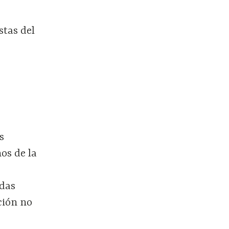
e
stas del
s
os de la
odas
ción no