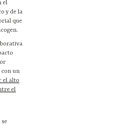
 el
o y de la
orial que
acogen.
aborativa
pacto
Por
o con un
 el alto
ntre el
 se