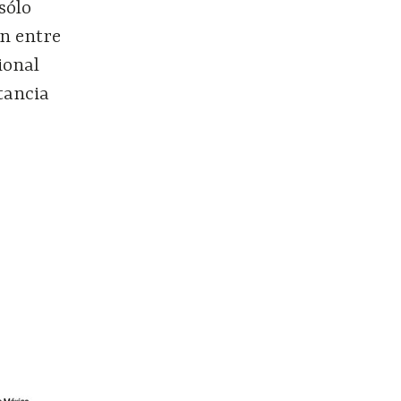
sólo
ón entre
ional
tancia