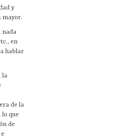
udad y
a mayor.
i nada
tc., en
ra hablar
 la
e
era de la
 lo que
ión de
 e