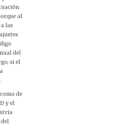
ctuación
porque al
a las
ajustes
ódigo
nual del
o, si el
na
.
í como de
D y el
stria
 del