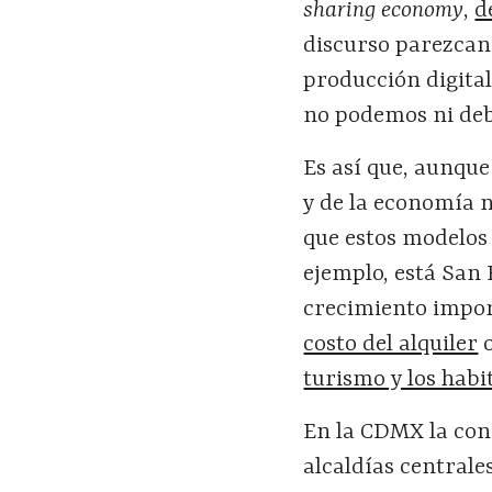
sharing economy
,
d
discurso parezcan 
producción digita
no podemos ni debe
Es así que, aunqu
y de la economía 
que estos modelos 
ejemplo, está San
crecimiento impor
costo del alquiler
o
turismo y los habi
En la CDMX la conc
alcaldías centrale