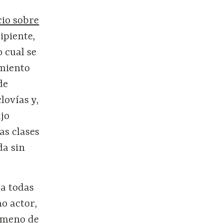
cio sobre
ipiente,
o cual se
amiento
de
lovías y,
ajo
as clases
da sin
ra todas
o actor,
nómeno de