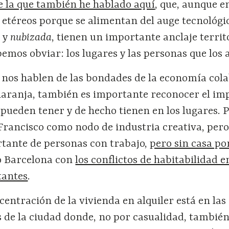
e la que también he hablado aquí
, que, aunque en
etéreos porque se alimentan del auge tecnológic
l y
nubizada
, tienen un importante anclaje territ
mos obviar: los lugares y las personas que los 
e nos hablen de las bondades de la economía col
naranja, también es importante reconocer el im
pueden tener y de hecho tienen en los lugares. 
 Francisco como nodo de industria creativa, per
tante de personas con trabajo,
pero sin casa por
 Barcelona con
los conflictos de habitabilidad e
tantes
.
entración de la vivienda en alquiler está en las
s de la ciudad donde, no por casualidad, también