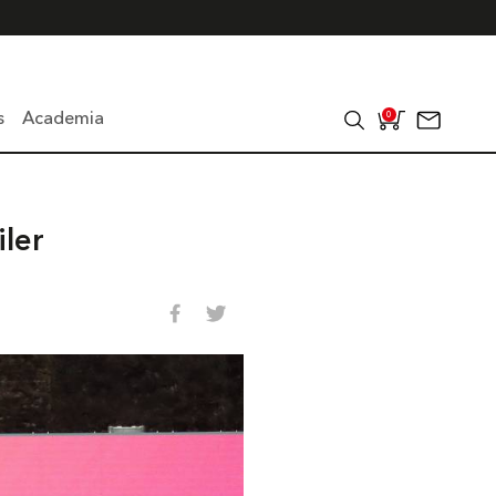
s
Academia
0
iler