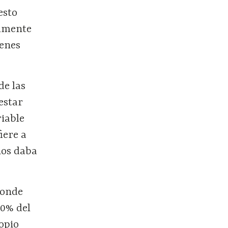
esto
almente
ienes
de las
estar
iable
iere a
nos daba
donde
30% del
ropio