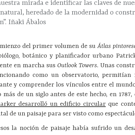
uestra mirada e identificar las claves de nue
a natural, heredado de la modernidad o const
n”. Iñaki Ábalos
comienzo del primer volumen de su
Átlas pintores
iólogo, botánico y planificador urbano Patri
ente en marcha sus
Outlook Towers
. Unas const
uncionando como un observatorio, permitían 
dante y comprender los vínculos entre el mund
oco más de un siglo antes de este hecho, en 1787, 
arker desarrolló un edificio circular
que cont
l de un paisaje para ser visto como espectácul
os la noción de paisaje había sufrido un des