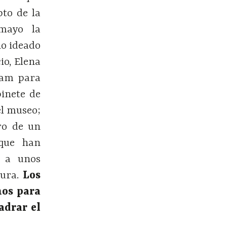
pto de la
mayo la
io ideado
io, Elena
tam para
binete de
el museo;
tro de un
 que han
r a unos
tura.
Los
mos para
adrar el