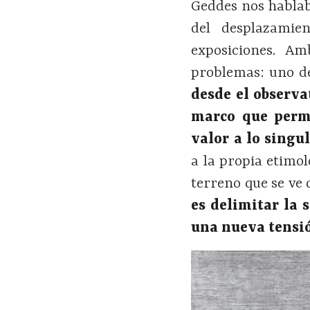
Geddes nos hablab
del desplazamie
exposiciones. A
problemas: uno 
desde el observa
marco que permi
valor a lo singul
a la propia etimo
terreno que se ve d
es delimitar la 
una nueva tensió