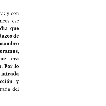
ta; y con
nces ese
edia que
dazos de
 asombro
oramas,
que era
. Por lo
a mirada
ección y
rada del