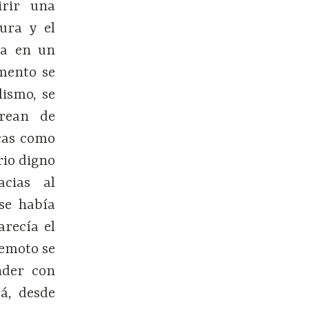
irir una
tura y el
ca en un
mento se
lismo, se
crean de
icas como
rio digno
acias al
se había
recía el
remoto se
nder con
rá, desde