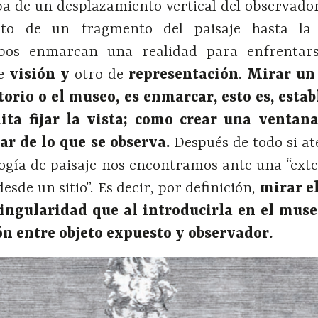
a de un desplazamiento vertical del observado
nto de un fragmento del paisaje hasta la
mbos enmarcan una realidad para enfrentar
de
visión y
otro de
representación
.
Mirar un 
torio o el museo, es enmarcar, esto es, estab
ta fijar la vista; como crear una ventan
ar de lo que se observa.
Después de todo si a
logía de paisaje nos encontramos ante una “ext
esde un sitio”. Es decir, por definición,
mirar el
singularidad que al introducirla en el muse
n entre objeto expuesto y observador.