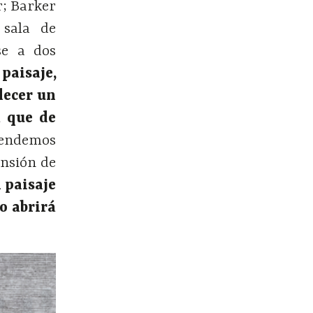
r; Barker
 sala de
se a dos
paisaje,
lecer un
a que de
tendemos
ensión de
 paisaje
o abrirá