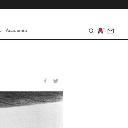
s
Academia
0