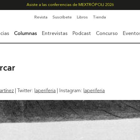
Asiste a las conferencias de MEXTRÓPOLI 2026
Revista
Suscríbete
Libros
Tienda
cias
Columnas
Entrevistas
Podcast
Concurso
Evento
rcar
rtínez
| Twitter:
laperiferia
| Instagram:
laperiferia