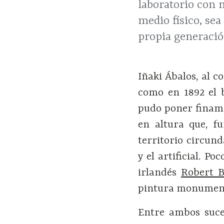
laboratorio con n
medio físico, se
propia generació
Iñaki Ábalos, al 
como en 1892 el b
pudo poner finam
en altura que, f
territorio circun
y el artificial. P
irlandés
Robert B
pintura monumenta
Entre ambos suces