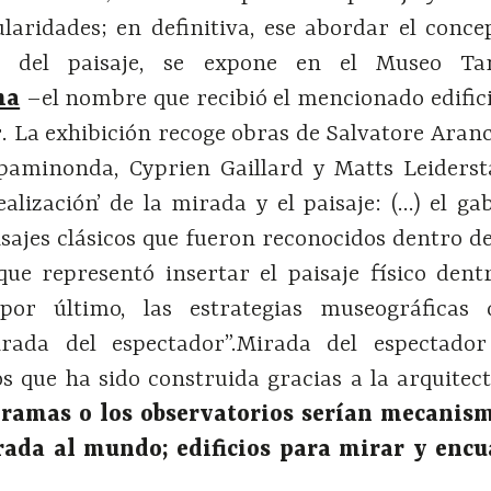
laridades; en definitiva, ese abordar el conce
r del paisaje, se expone en el Museo Ta
ma
–el nombre que recibió el mencionado edific
. La exhibición recoge obras de Salvatore Aranc
paminonda, Cyprien Gaillard y Matts Leiders
alización’ de la mirada y el paisaje: (…) el ga
isajes clásicos que fueron reconocidos dentro d
que representó insertar el paisaje físico den
por último, las estrategias museográficas
irada del espectador”.Mirada del espectado
os que ha sido construida gracias a la arquitec
loramas o los observatorios serían mecanis
rada al mundo; edificios para mirar y encu