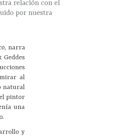
stra relación con el
ruido por nuestra
co
, narra
ck Geddes
rucciones
mirar al
o natural
el pintor
enía una
o.
arrollo y