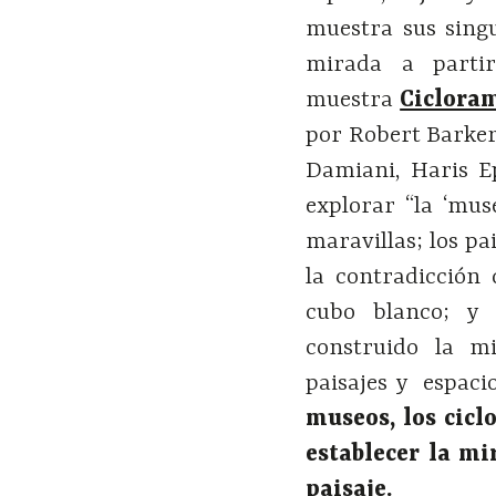
muestra sus singu
mirada a parti
muestra
Ciclora
por Robert Barker
Damiani, Haris E
explorar “la ‘muse
maravillas; los pa
la contradicción 
cubo blanco; y 
construido la m
paisajes y espaci
museos, los cic
establecer la mi
paisaje.