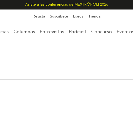
Asiste a las conferencias de MEXTRÓPOLI 2026
Revista
Suscríbete
Libros
Tienda
cias
Columnas
Entrevistas
Podcast
Concurso
Evento