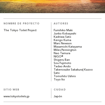
NOMBRE DE PROYECTO
AUTORES
The Tokyo Toilet Project
Fumihiko Maki
Junko Kobayashi
Kashiwa Sato
Kengo Kuma
Marc Newson
Masamichi Katayama
Miles Pennington
Nao Tamura
NIGO®
Shigeru Ban
Sou Fujimoto
Tadao Ando
Takenosuke Sakakura| Kazoo
Sato
Tomohito Ushiro
Toyo Ito
SITIO WEB
CIUDAD
www.tokyotoilets.jp
Japón