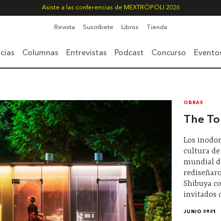
Asiste a las conferencias de MEXTRÓPOLI 2026
Revista
Suscríbete
Libros
Tienda
cias
Columnas
Entrevistas
Podcast
Concurso
Evento
OBRAS
The Tok
Los inodor
cultura de
mundial de
rediseñaro
Shibuya co
invitados
JUNIO 2021