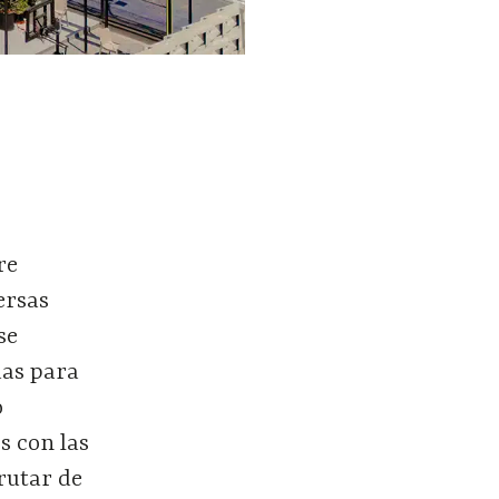
re
ersas
se
das para
o
s con las
rutar de