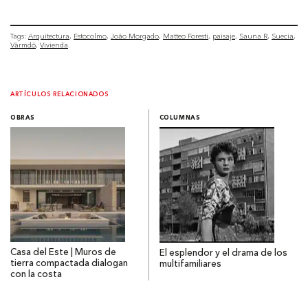
Tags:
Arquitectura
Estocolmo
João Morgado
Matteo Foresti
paisaje
Sauna R
Suecia
Värmdö
Vivienda
ARTÍCULOS RELACIONADOS
OBRAS
COLUMNAS
Casa del Este | Muros de
El esplendor y el drama de los
tierra compactada dialogan
multifamiliares
con la costa