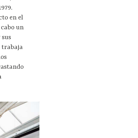
1979.
cto en el
a cabo un
 sus
 trabaja
los
trastando
a