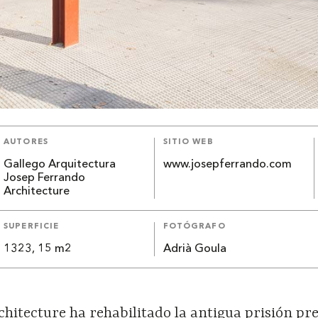
AUTORES
SITIO WEB
Gallego Arquitectura
www.josepferrando.com
Josep Ferrando
Architecture
SUPERFICIE
FOTÓGRAFO
1323, 15 m2
Adrià Goula
hitecture ha rehabilitado la antigua prisión pr