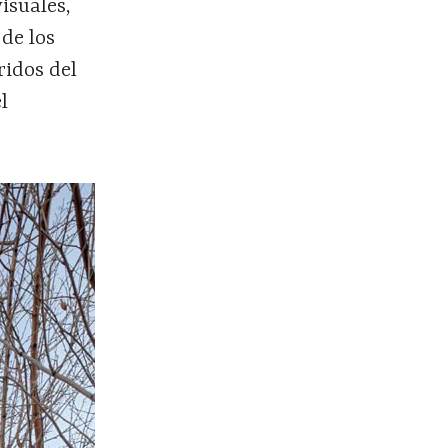
isuales,
de los
ridos del
l