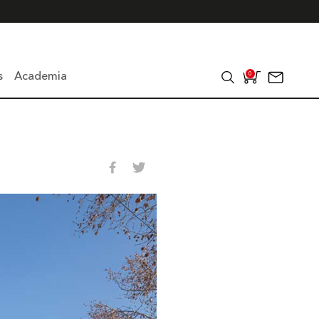
s
Academia
0