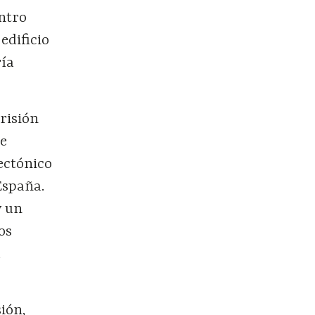
entro
edificio
ría
prisión
de
ectónico
España.
y un
os
a
ión,