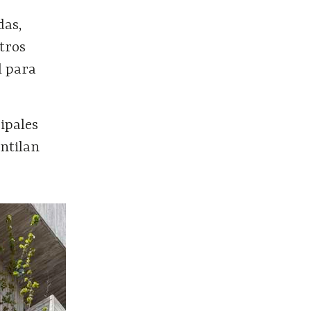
das,
ntros
l para
ipales
entilan