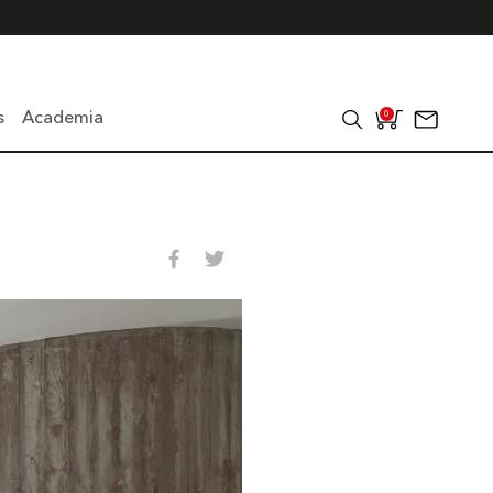
s
Academia
0