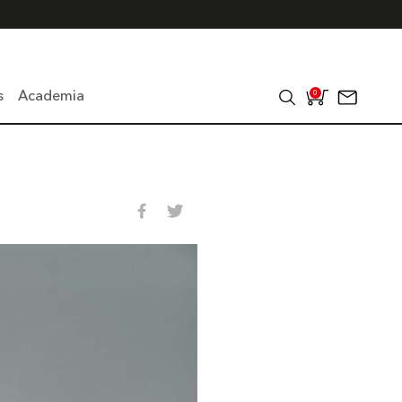
s
Academia
0