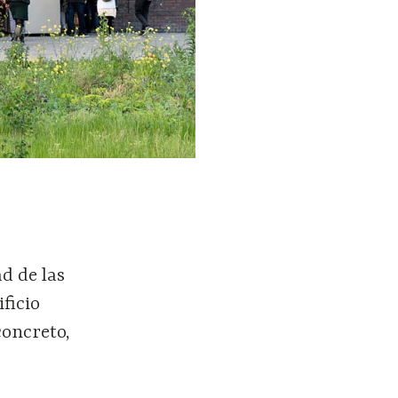
d de las
ficio
concreto,