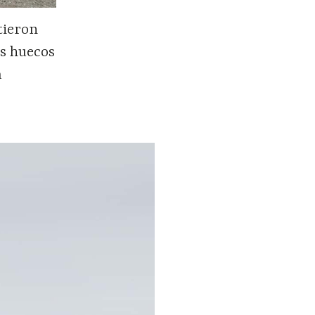
tieron
os huecos
a