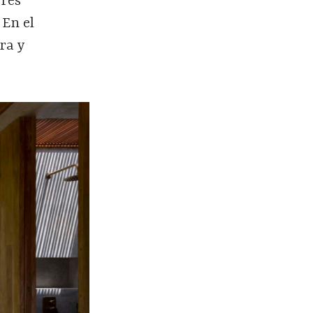
ores
 En el
ra y