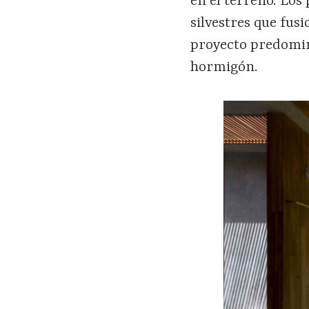
en el terreno. Los
silvestres que fus
proyecto predomin
hormigón.