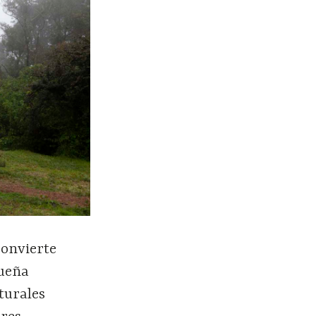
convierte
queña
turales