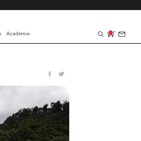
s
Academia
0