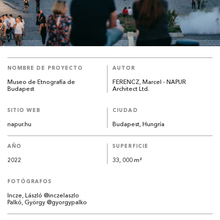
NOMBRE DE PROYECTO
AUTOR
Museo de Etnografía de
FERENCZ, Marcel - NAPUR
Budapest
Architect Ltd.
SITIO WEB
CIUDAD
napur.hu
Budapest, Hungría
AÑO
SUPERFICIE
2022
33, 000 m²
FOTÓGRAFOS
Incze, László @inczelaszlo
Palkó, György @gyorgypalko