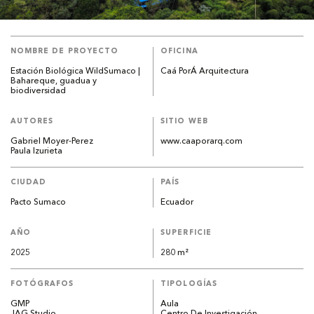
NOMBRE DE PROYECTO
OFICINA
Estación Biológica WildSumaco |
Caá PorÁ Arquitectura
Bahareque, guadua y
biodiversidad
AUTORES
SITIO WEB
Gabriel Moyer-Perez
www.caaporarq.com
Paula Izurieta
CIUDAD
PAÍS
Pacto Sumaco
Ecuador
AÑO
SUPERFICIE
2025
280 m²
FOTÓGRAFOS
TIPOLOGÍAS
GMP
Aula
JAG Studio
Centro De Investigación