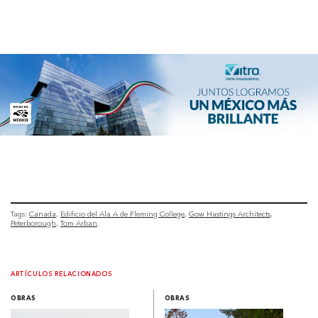
Tags:
Canada
Edificio del Ala A de Fleming College
Gow Hastings Architects
Peterborough
Tom Arban
ARTÍCULOS RELACIONADOS
OBRAS
OBRAS