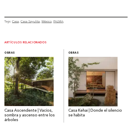
Tags:
Casa
Casa Sayulita
México
PALMA
ARTÍCULOS RELACIONADOS
OBRAS
OBRAS
Casa Ascendente | Vacíos,
Casa Kehai | Donde el silencio
sombra y ascenso entre los
se habita
árboles