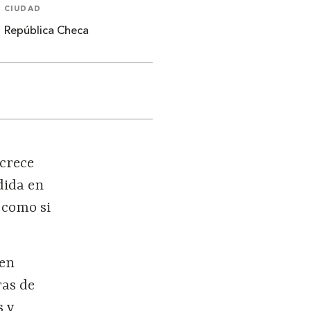
CIUDAD
República Checa
 crece
dida en
 como si
den
ras de
s y