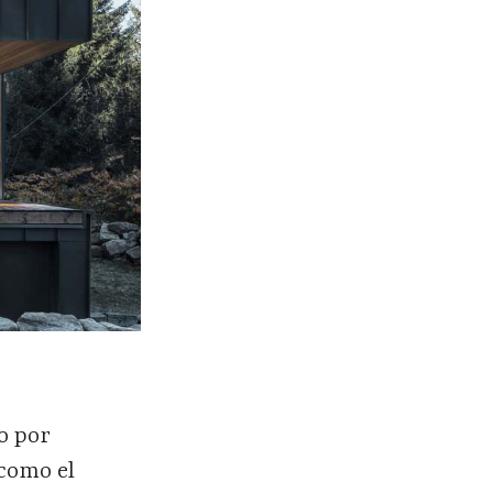
o por
 como el