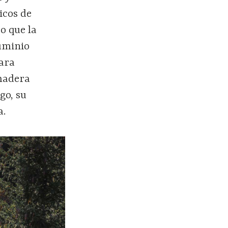
icos de
o que la
luminio
para
 madera
go, su
a.