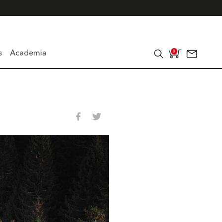
s
Academia
0