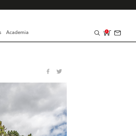
s
Academia
0