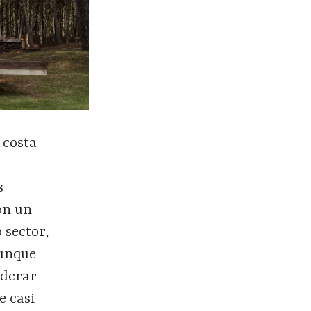
 costa
s
on un
 sector,
aunque
iderar
e casi