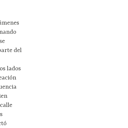
olúmenes
onando
se
arte del
los lados
neación
cuencia
ien
calle
s
ctó