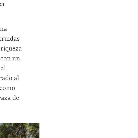
sa
una
truidas
 riqueza
 con un
 al
rado al
, como
raza de