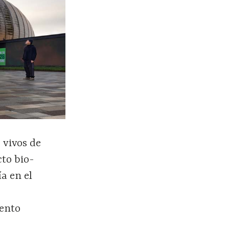
 vivos de
cto bio-
a en el
iento