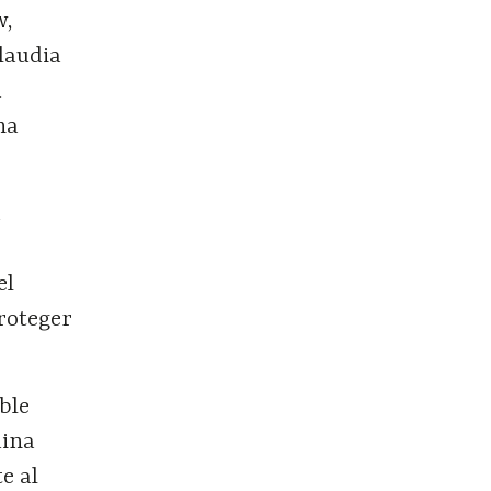
w,
laudia
a
na
a
el
roteger
ble
uina
e al