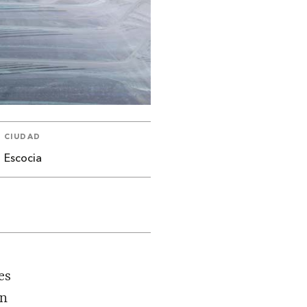
CIUDAD
Escocia
es
en