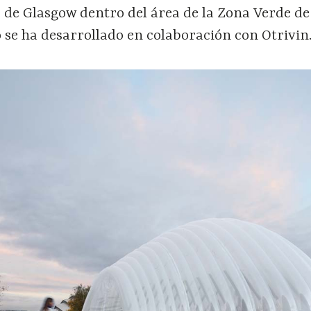
 de Glasgow dentro del área de la Zona Verde de
 se ha desarrollado en colaboración con Otrivin