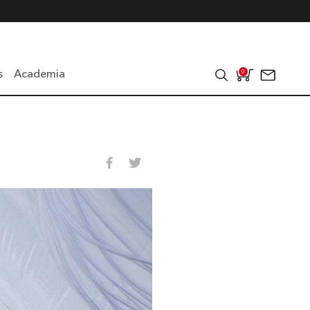
s
Academia
0