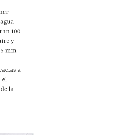
imer
 agua
tran 100
ire y
0,5 mm
racias a
 el
de la
e