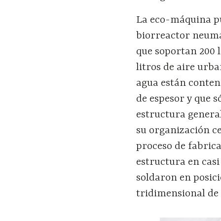
La eco-máquina pu
biorreactor neumát
que soportan 200 li
litros de aire urb
agua están conten
de espesor y que s
estructura general
su organización ce
proceso de fabrica
estructura en casi
soldaron en posi
tridimensional de 