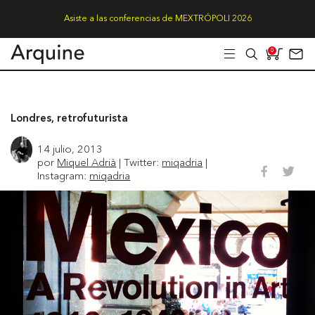
Asiste a las conferencias de MEXTRÓPOLI 2026
0
Londres, retrofuturista
14 julio, 2013
por
Miquel Adrià
| Twitter:
miqadria
|
Instagram:
miqadria