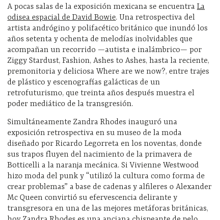
A pocas salas de la exposición mexicana se encuentra
La
odisea espacial de David Bowie
. Una retrospectiva del
artista andrógino y polifacético británico que inundó los
años setenta y ochenta de melodías inolvidables que
acompañan un recorrido —autista e inalámbrico— por
Ziggy Stardust, Fashion, Ashes to Ashes, hasta la reciente,
premonitoria y deliciosa Where are we now?, entre trajes
de plástico y escenografías galácticas de un
retrofuturismo, que treinta años después muestra el
poder mediático de la transgresión.
Simultáneamente Zandra Rhodes inauguró una
exposición retrospectiva en su museo de la moda
diseñado por Ricardo Legorreta en los noventas, donde
sus trapos fluyen del nacimiento de la primavera de
Botticelli a la naranja mecánica. Si Vivienne Westwood
hizo moda del punk y “utilizó la cultura como forma de
crear problemas” a base de cadenas y alfileres o Alexander
Mc Queen convirtió su efervescencia delirante y
transgresora en una de las mejores metáforas británicas,
hoy Zandra Rhodes es una anciana chispeante de pelo