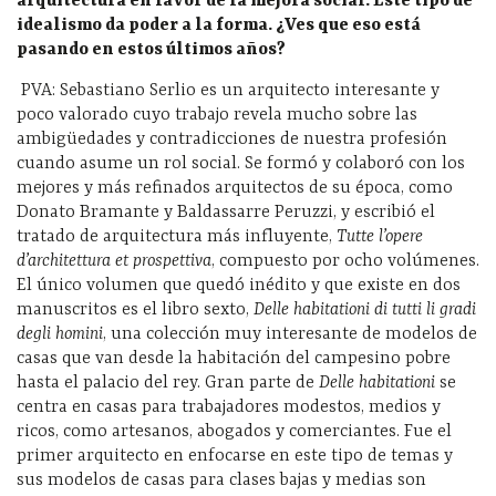
arquitectura en favor de la mejora social. Este tipo de
idealismo da poder a la forma. ¿Ves que eso está
pasando en estos últimos años?
PVA: Sebastiano Serlio es un arquitecto interesante y
poco valorado cuyo trabajo revela mucho sobre las
ambigüedades y contradicciones de nuestra profesión
cuando asume un rol social. Se formó y colaboró ​​con los
mejores y más refinados arquitectos de su época, como
Donato Bramante y Baldassarre Peruzzi, y escribió el
tratado de arquitectura más influy
ente,
Tutte l’opere
d’architettura et prospettiva
,
compuesto por ocho volúmenes.
El único volumen que quedó inédito y que existe en dos
manuscritos es el libro sexto,
Delle habitationi di tutti li gradi
degli homini
, una colección muy interesante de modelos de
casas que van desde la habitación del campesino pobre
hasta el palacio del rey. Gran parte de
Delle habitationi
se
centra en casas para trabajadores modestos, medios y
ricos, como artesanos, abogados y comerciantes. Fue el
primer arquitecto en enfocarse en este tipo de temas y
sus modelos de casas para clases bajas y medias son