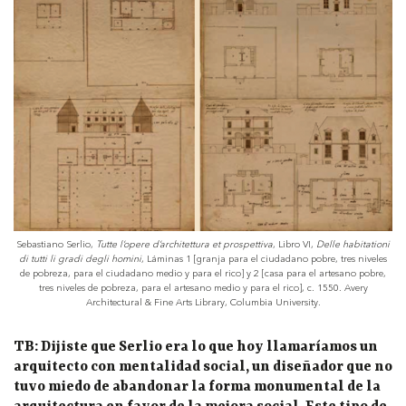
Sebastiano Serlio,
Tutte l’opere d’architettura et prospettiva
, Libro VI,
Delle habitationi
di tutti li gradi degli homini
, Láminas 1 [granja para el ciudadano pobre, tres niveles
de pobreza, para el ciudadano medio y para el rico] y 2 [casa para el artesano pobre,
tres niveles de pobreza, para el artesano medio y para el rico], c. 1550. Avery
Architectural & Fine Arts Library, Columbia University.
TB: Dijiste que Serlio era lo que hoy llamaríamos un
arquitecto con mentalidad social, un diseñador que no
tuvo miedo de abandonar la forma monumental de la