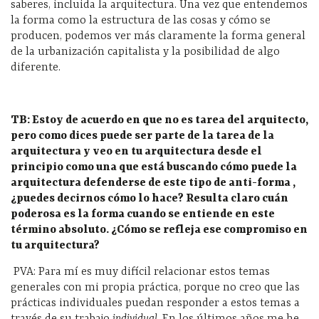
saberes, incluida la arquitectura. Una vez que entendemos
la forma como la estructura de las cosas y cómo se
producen, podemos ver más claramente la forma general
de la urbanización capitalista y la posibilidad de algo
diferente.
TB:
Estoy
de
acuerdo
en
que no es
tarea
del
arquitecto
,
pero
como
dices
puede
ser
parte
de la
tarea
de la
arquitectura
y
veo
en
tu
arquitectura
desde
el
principio
como
una
que
est
á
buscando
c
ó
mo
puede
la
arquitectura
defenderse
de
este
tipo
de
anti-
forma
,
¿
puedes
decirnos
c
ó
mo
lo
hace
?
Resulta
claro
cu
á
n
poderos
a
es
la forma
cuando
se
entiende
en
este
t
é
rmino
absoluto
.
¿
C
ó
mo
se
refleja
ese
compromiso
en
tu
arquitectura
?
PVA: Para mí es muy difícil relacionar estos temas
generales con mi propia práctica, porque no creo que las
prácticas individuales puedan responder a estos temas a