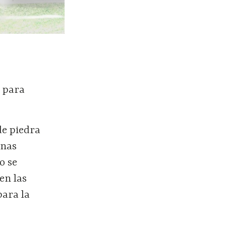
o para
de piedra
anas
o se
en las
para la