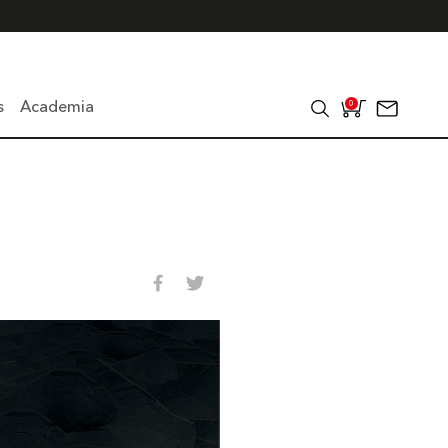
s
Academia
0