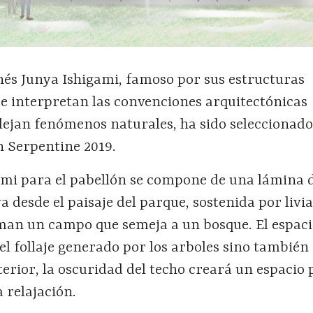
nés Junya Ishigami, famoso por sus estructuras
e interpretan las convenciones arquitectónicas
flejan fenómenos naturales, ha sido seleccionad
n Serpentine 2019.
gami para el pabellón se compone de una lámina 
va desde el paisaje del parque, sostenida por livi
an un campo que semeja a un bosque. El espaci
 el follaje generado por los arboles sino también 
nterior, la oscuridad del techo creará un espacio 
 relajación.