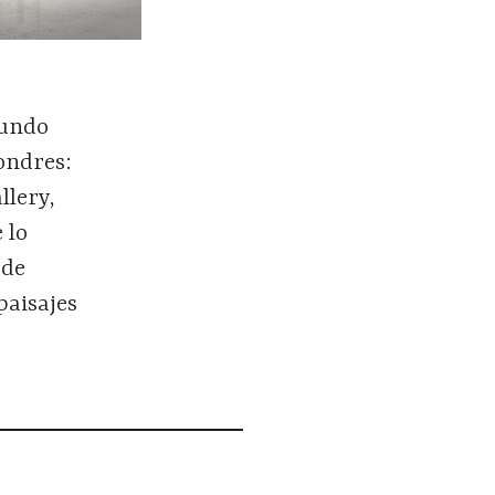
mundo
ondres:
llery,
 lo
 de
paisajes