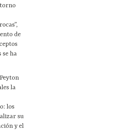
ntorno
rocas”,
tento de
ceptos
 se ha
 Peyton
les la
o: los
alizar su
ción y el