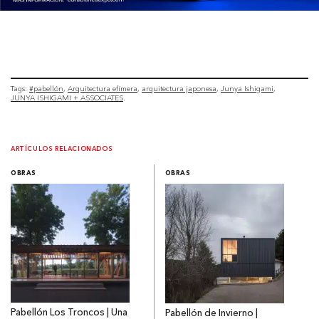
Tags:
#pabellón
Arquitectura efímera
arquitectura japonesa
Junya Ishigami
JUNYA ISHIGAMI + ASSOCIATES
ARTÍCULOS RELACIONADOS
OBRAS
OBRAS
Pabellón Los Troncos | Una
Pabellón de Invierno |