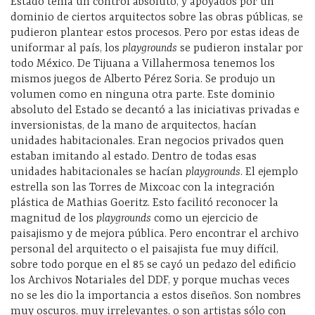
Estado tenía un control absoluto, y apoyados por un
dominio de ciertos arquitectos sobre las obras públicas, se
pudieron plantear estos procesos. Pero por estas ideas de
uniformar al país, los
playgrounds
se pudieron instalar por
todo México. De Tijuana a Villahermosa tenemos los
mismos juegos de Alberto Pérez Soria. Se produjo un
volumen como en ninguna otra parte. Este dominio
absoluto del Estado se decantó a las iniciativas privadas e
inversionistas, de la mano de arquitectos, hacían
unidades habitacionales. Eran negocios privados quen
estaban imitando al estado. Dentro de todas esas
unidades habitacionales se hacían
playgrounds
. El ejemplo
estrella son las Torres de Mixcoac con la integración
plástica de Mathias Goeritz. Esto facilitó reconocer la
magnitud de los
playgrounds
como un ejercicio de
paisajismo y de mejora pública. Pero encontrar el archivo
personal del arquitecto o el paisajista fue muy difícil,
sobre todo porque en el 85 se cayó un pedazo del edificio
los Archivos Notariales del DDF, y porque muchas veces
no se les dio la importancia a estos diseños. Son nombres
muy oscuros, muy irrelevantes, o son artistas sólo con