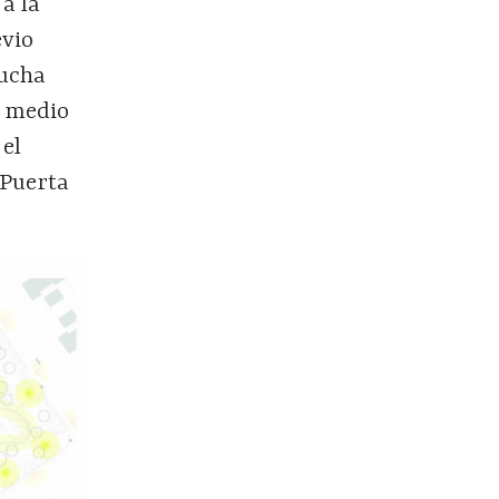
 a la
evio
cucha
r medio
 el
 Puerta