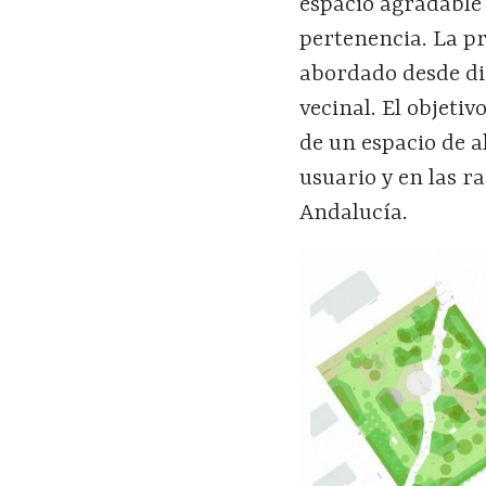
espacio agradable 
pertenencia.
La p
abordado desde di
vecinal. El objeti
de un espacio de a
usuario y en las ra
Andaluc
í
a.