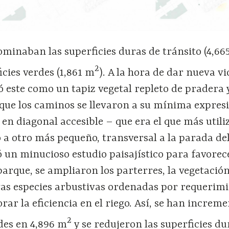
ominaban las superficies duras de tr
á
nsito (4,6
2
icies verdes (1,861 m
). A la hora de dar nueva vi
ó este como un tapiz vegetal repleto de pradera 
que los caminos se llevaron a su m
í
nima expres
 en diagonal accesible
–
que era el que m
á
s util
o a otro m
á
s peque
ño, transversal a la parada de
ó
un minucioso estudio paisaj
í
stico para favorec
parque, se ampliaron los parterres, la vegetación
as especies arbustivas ordenadas por requerim
ar la eficiencia en el riego. As
í
, se han increm
2
rdes en 4,896 m
y se redujeron las superficies du