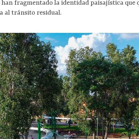
 han fragmentado la identidad paisaj
í
stica que
a al tr
á
nsito residual.