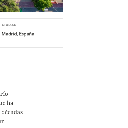
CIUDAD
Madrid, España
 r
í
o
que ha
 d
é
cadas
ún