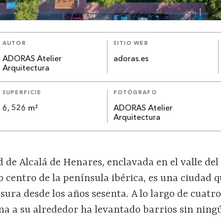
AUTOR
SITIO WEB
ADORAS Atelier
adoras.es
Arquitectura
SUPERFICIE
FOTÓGRAFO
6, 526 m²
ADORAS Atelier
Arquitectura
d de Alcal
á
de Henares, enclavada en el valle del
o centro de la pen
í
nsula ib
é
rica, es una ciudad 
ura desde los años sesenta. A lo largo de cuatro
na a su alrededor ha levantado barrios sin ning