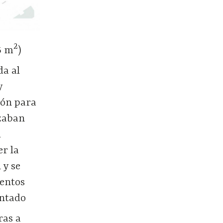
2
65 m
)
da al
y
i
ón para
izaban
l
er la
 y se
ientos
entado
ras a