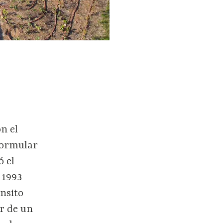
n el
formular
ió
el
 1993
á
nsito
ar de un