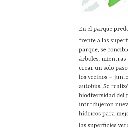
En el parque pred
frente a las superf
parque, se concibi
á
rboles, mientras 
crear un solo paso
los vecinos
–
junt
autob
ú
s.
Se realiz
biodiversidad del 
introdujeron nuev
h
í
dricos para mejor
las superficies ve