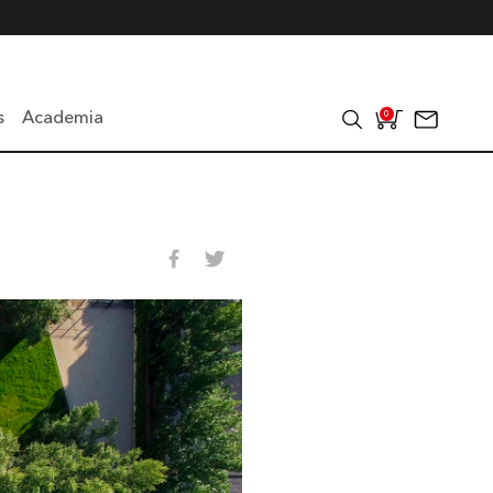
s
Academia
0