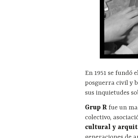
En 1951 se fundó e
posguerra civil y 
sus inquietudes s
Grup R
fue un man
colectivo, asociac
cultural y arqui
generaciones de ar