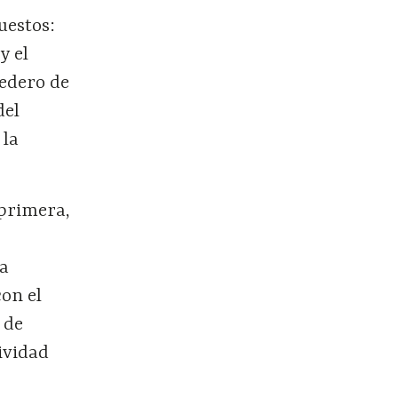
uestos:
y el
redero de
del
 la
 primera,
s
la
con el
 de
ividad