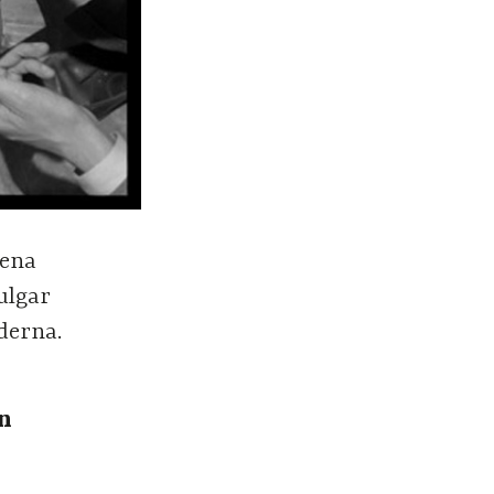
lena
vulgar
derna.
ón