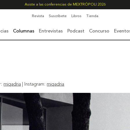
Asiste a las conferencias de MEXTRÓPOLI 2026
Revista
Suscríbete
Libros
Tienda
cias
Columnas
Entrevistas
Podcast
Concurso
Evento
r:
miqadria
| Instagram:
miqadria