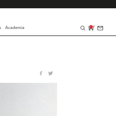
s
Academia
0