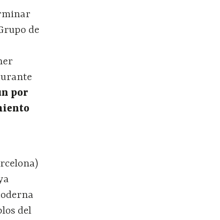
erminar
Grupo de
mer
 durante
ún por
miento
rcelona)
ya
 moderna
los del