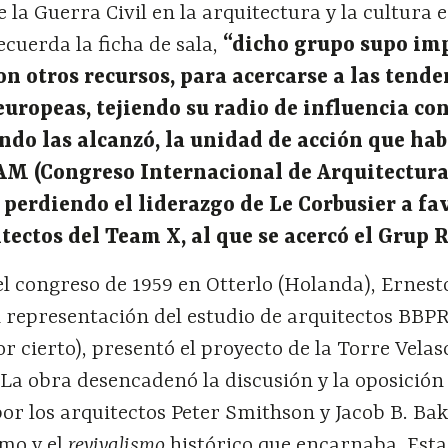
 la Guerra Civil en la arquitectura y la cultura e
cuerda la ficha de sala,
“dicho grupo supo im
con otros recursos, para acercarse a las tend
europeas, tejiendo su radio de influencia co
ando las alcanzó, la unidad de acción que hab
IAM (Congreso Internacional de Arquitectur
perdiendo el liderazgo de Le Corbusier a fa
tectos del Team X, al que se acercó el Grup 
l congreso de 1959 en Otterlo (Holanda), Ernest
representación del estudio de arquitectos BBPR 
r cierto), presentó el proyecto de la Torre Velas
La obra desencadenó la discusión y la oposición
por los arquitectos Peter Smithson y Jacob B. B
smo y el
revivalismo
histórico que encarnaba. Esta