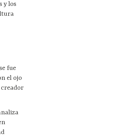
 y los
ltura
se fue
n el ojo
o creador
naliza
en
ad