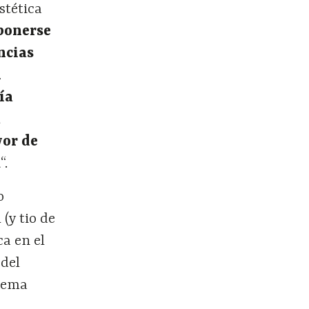
stética
ponerse
encias
n
ía
a
vor de
R
“.
o
(y tio de
ca en el
 del
akema