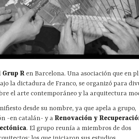
l
Grup R
en Barcelona. Una asociación que en p
bajo la dictadura de Franco, se organizó para di
obre el arte contemporáneo y la arquitectura mo
ifiesto desde su nombre, ya que apela a grupo,
ión -en catalán- y a
Renovación y Recuperaci
tectónica
. El grupo reunía a miembros de dos
quitectos: los que iniciaron sus estudios