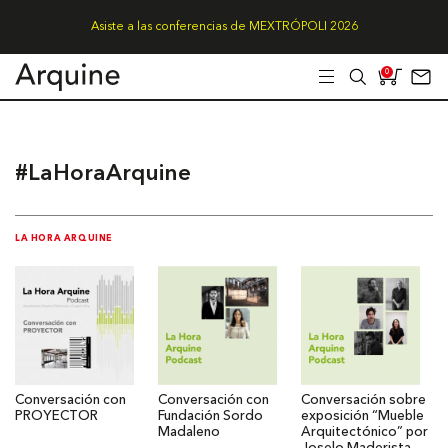
Asiste a las conferencias de MEXTRÓPOLI 2026
0
#LaHoraArquine
LA HORA ARQUINE
Conversación con
Conversación con
Conversación sobre
PROYECTOR
Fundación Sordo
exposición “Mueble
Madaleno
Arquitectónico” por