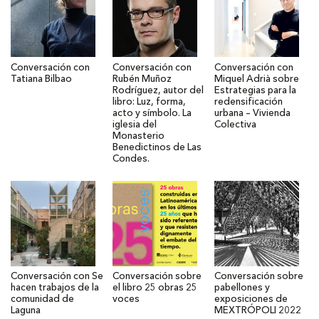
Conversación con
Conversación con
Conversación con
Tatiana Bilbao
Rubén Muñoz
Miquel Adrià sobre
Rodríguez, autor del
Estrategias para la
libro: Luz, forma,
redensificación
acto y símbolo. La
urbana – Vivienda
iglesia del
Colectiva
Monasterio
Benedictinos de Las
Condes.
Conversación con Se
Conversación sobre
Conversación sobre
hacen trabajos de la
el libro 25 obras 25
pabellones y
comunidad de
voces
exposiciones de
Laguna
MEXTRÓPOLI 2022