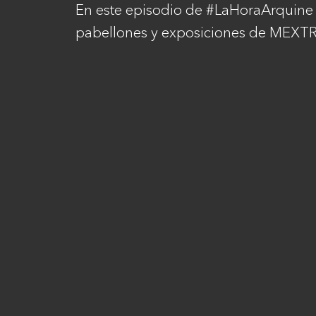
En este episodio de #LaHoraArquine
pabellones y exposiciones de MEXT
Contacto
Tienda
Newsletter
Política de devoluciones
Contacto
Envía tu obra