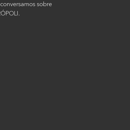
 conversamos sobre
RÓPOLI.
Legales
Copyright
Términos y condiciones
Política de privacidad
Aviso de privacidad