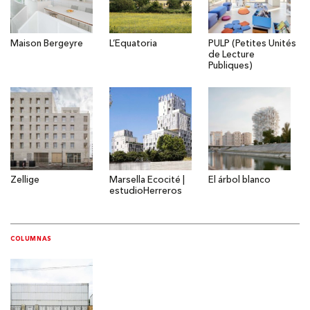
Maison Bergeyre
L’Equatoria
PULP (Petites Unités
de Lecture
Publiques)
Zellige
Marsella Ecocité |
El árbol blanco
estudioHerreros
COLUMNAS