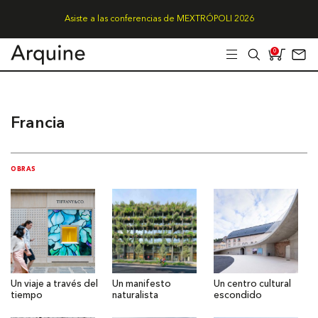
Asiste a las conferencias de MEXTRÓPOLI 2026
0
Francia
OBRAS
Un viaje a través del
Un manifesto
Un centro cultural
tiempo
naturalista
escondido