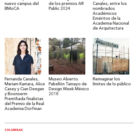
nuevo campus del
de los premios AR
Canales, entre los
BMoCA
Public 2024
nombrados
Académicos
Eméritos de la
Academia Nacional
de Arquitectura
Fernanda Canales,
Museo Abierto.
Reimaginar los
Mariam Kamara, Alice
Pabellón Tamayo de
límites de lo público
Casey y Cian Deegan
Design Week México
y Boonserm
2018
Premthada finalistas
del Premio de la Real
Academia Dorfman
COLUMNAS