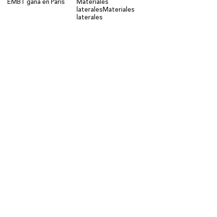
EMBT gana en París
Materiales
laterales
Materiales
laterales