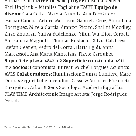
Bordas+Peiro
Directores de proyecto
: Elena Nedelcu,
Karl Unglaub – Miralles Tagliabue EMBT
Equipo de
diseño
: Gaia Cella , Marzia Faranda, Ana Fernández,
Gaspar Canepa, Arturo Mc Clean, Gabriela Cruz, Almudena
Rodríguez, Mireia García, Arantxa Picard, Shalini Moodley,
Zhao Zhuoran, Yuliya Yudchenko, Yilun Wu, Dion Corbett,
Alessandra Magnetti, Thomas Hostache, Silvia Calabresi.
Stefan Geenen, Pedro del Corral, Ilaria Egidi, Anna
Marcassoli, Ana Maria Manteigas, Flavie Caroukis.
Superficie plaza:
4842 m2
Superficie construida:
4911
m2
Socios:
Economista: Bureau Michel Forgues Acústica:
AVLS
Colaboradores:
Iluminación: Dumas Lumiere, Marc
Dumas Seguridad e Incendios: Casso & Associes Eficiencia
Energética: Arbor & Sens Sociólogo: Acadie Infografías:
PLAY-TIME Architectonic Image Artista: Jorge Rodríguez
Gerada
Tags:
Benedetta Tagliabue
EMBT
Enric Miralles