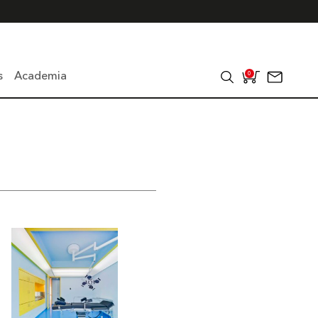
s
Academia
0